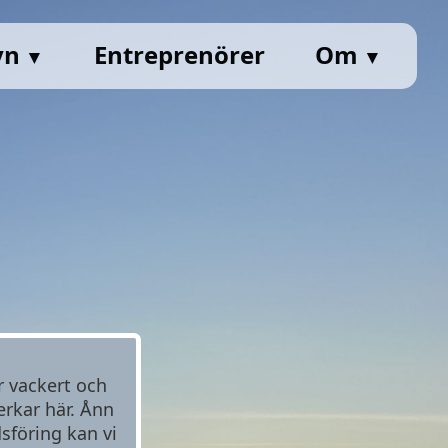
yn
Entreprenörer
Om
▼
▼
r vackert och
erkar här. Ånn
sföring kan vi