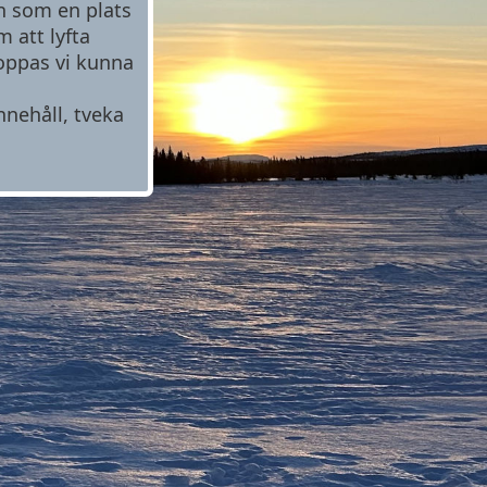
nn som en plats
 att lyfta
hoppas vi kunna
nnehåll, tveka