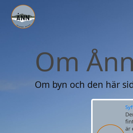
Om Ån
Om byn och den här si
Syf
Den
fin
är 