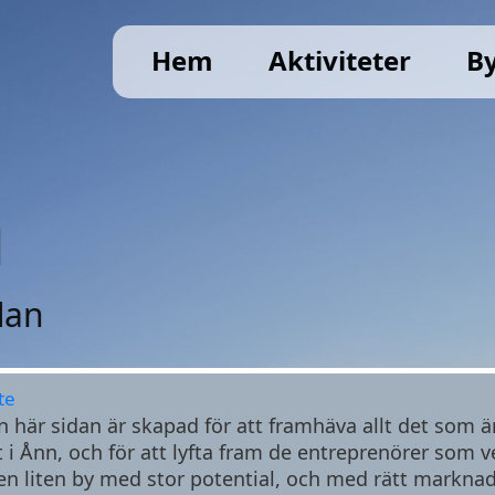
Hem
Aktiviteter
B
n
dan
te
 här sidan är skapad för att framhäva allt det som ä
t i Ånn, och för att lyfta fram de entreprenörer som v
en liten by med stor potential, och med rätt marknad