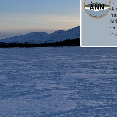
loc
dä
fra
bid
Om 
int