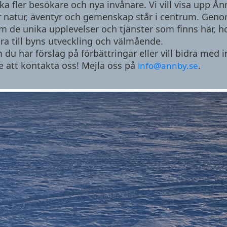
ka fler besökare och nya invånare. Vi vill visa upp Å
r natur, äventyr och gemenskap står i centrum. Genom
m de unika upplevelser och tjänster som finns här, 
ra till byns utveckling och välmående.
du har förslag på förbättringar eller vill bidra med i
e att kontakta oss! Mejla oss på
.
info@annby.se